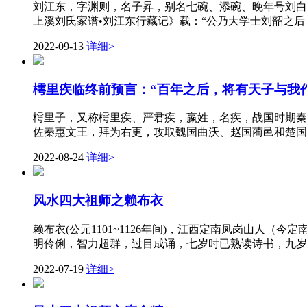
刘江东，字渊则，名子昇，别名七碗、添碗、晚年号刘白头
上溪刘氏家谱•刘江东行藏记》载：“公乃大学士刘韶之后
2022-09-13
详细>
樗里疾临终前预言：“百年之后，将有天子与我作
樗里子，又称樗里疾、严君疾，嬴姓，名疾，战国时期秦
佐秦惠文王，拜为右更，攻取魏国曲沃、赵国蔺邑和楚国汉
2022-08-24
详细>
风水四大祖师之赖布衣
赖布衣(公元1101~1126年间)，江西定南凤岗山
明伶俐，智力超群，过目成诵，七岁时已熟读诗书，九岁
2022-07-19
详细>