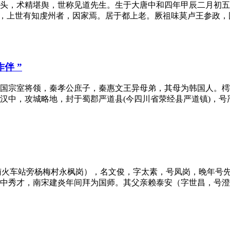
，术精堪舆，世称见道先生。生于大唐中和四年甲辰二月初五(西元
，上世有知虔州者，因家焉。居于都上老。厥祖味莫卢王参政，因
伴 ”
国宗室将领，秦孝公庶子，秦惠文王异母弟，其母为韩国人。樗
中，攻城略地，封于蜀郡严道县(今四川省荥经县严道镇)，号严
人（今定南火车站旁杨梅村永枫岗），名文俊，字太素，号凤岗，晚
中秀才，南宋建炎年间拜为国师。其父亲赖泰安（字世昌，号澄山