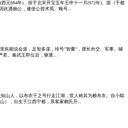
884年)，殁于北宋开宝五年壬申十一月(972年)。据《于都
此遇杨公，遂使公授术焉。晚号...
里疾能说会道，足智多谋，绰号"智囊"，擅长外交、军事。辅
君。秦武王即位后，驱逐...
年号先知山人，以布衣子之号行走江湖，世人称其为赖布衣。自小聪
），出生于江西宁都，系客家赖氏开...