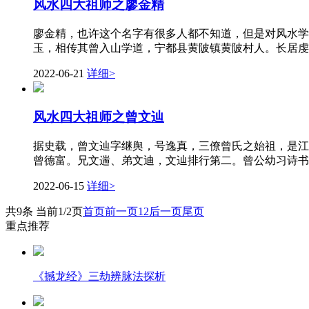
风水四大祖师之廖金精
廖金精，也许这个名字有很多人都不知道，但是对风水学有
玉，相传其曾入山学道，宁都县黄陂镇黄陂村人。长居虔化县
2022-06-21
详细>
风水四大祖师之曾文辿
据史载，曾文辿字继舆，号逸真，三僚曾氏之始祖，是江
曾德富。兄文遄、弟文迪，文辿排行第二。曾公幼习诗书
2022-06-15
详细>
共9条 当前1/2页
首页
前一页
1
2
后一页
尾页
重点推荐
《撼龙经》三劫辨脉法探析