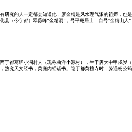
研究的人一定都会知道他，廖金精是风水理气派的祖师，也是赣南四
（今宁都）翠薇峰“金精洞”，号平庵居士，自号“金精山人”，故
西于都葛垇小溷村人（现称曲洋小源村），生于唐大中甲戌岁（8
，熟究天文经书，黄庭内经诸书。隐于都黄檀寺时，缘遇杨公筠松