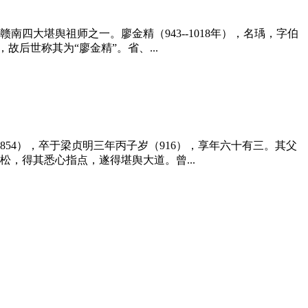
大堪舆祖师之一。廖金精（943--1018年），名瑀，字伯
后世称其为“廖金精”。省、...
54），卒于梁贞明三年丙子岁（916），享年六十有三。其父
，得其悉心指点，遂得堪舆大道。曾...