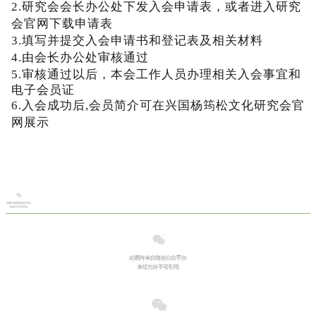
2
.
研
究
会
会
长
办
公
处
下
发
入
会
申
请
表
，
或
者
进
入
研
究
会
官
网
下
载
申
请
表
3
.
填
写
并
提
交
入
会
申
请
书
和
登
记
表
及
相
关
材
料
4
.
由
会
长
办
公
处
审
核
通
过
5
.
审
核
通
过
以
后
，
本
会
工
作
人
员
办
理
相
关
入
会
事
宜
和
电
子
会
员
证
6
.
入
会
成
功
后
,
会
员
简
介
可
在
兴
国
杨
筠
松
文
化
研
究
会
官
网
展
示