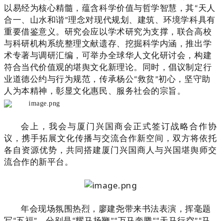
以易经为核心
精髓，蕴含科学价值与哲学智慧，其
“
天人
合一、山水和谐
”
理念对现代规划、建筑、环境学科具有
重要借鉴意义。研究会应以学术研究为支撑，联合高校
与科研机构系统整理文献遗存、挖掘科学内涵，推出学
术专著与调研汇编，可举办全球华人文化研讨会，构建
符合当代价值观的堪舆文化新理论。同时，倡议制定行
业道德公约与行为规范，传承杨公
“
救贫
”
初心，坚守助
人为本精神，彰显文化惠民、服务社会的宗旨。
会上，我会与厦门兴国商会正式签订战略合作协
议，携手拓展文化传播与交流合作新空间，
双方将依托
各自资源优势，共同搭建厦门兴国商人与兴国堪舆师交
流合作的新平台。
年会现场氛围热烈，廖建尧带来书法表演，挥毫题