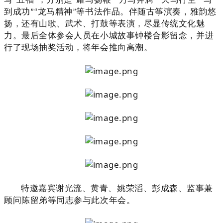
写
“
五福
”
，分别是
“
耀马扬鞭
”“
万马奔腾
““
天马行空
”“
马
到成功
”“
龙马精神
”
等书法作品。
伴随
古筝演奏，雅韵悠
扬，还有山歌、武术、打鼓等表演
，
尽显传统文化魅
力。最后全体参会人员在小城故事钟楼合影留念，并进
行了
现场
抽奖活动，将年会推向高潮。
特邀嘉宾
谢光流、
黄青、
姚荣滔、
彭成森、
监事兼
顾问陈留弟
等
同志参与此次年会。