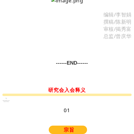
编辑/李智娟
撰稿/陈新明
审核/揭秀富
总监/曾庆华
------END------
研究会入会释义
0
1
宗旨