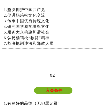
1
.
坚
决
拥
护
中
国
共
产
党
2
.
促
进
杨
筠
松
文
化
交
流
3
.
传
承
中
国
优
秀
传
统
文
化
4
.
研
究
国
学
易
学
堪
舆
文
化
5
.
服
务
大
众
构
建
和
谐
社
会
6
.
弘
扬
杨
筠
松
“
救
贫
”
精
神
7
.
坚
决
抵
制
违
法
和
邪
教
人
员
0
2
入会条件
1
.
有
良
好
的
品
德
（
无
犯
罪
记
录
）