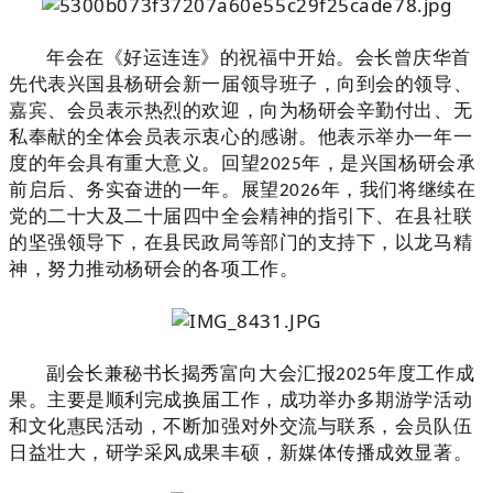
年会
在《好运连连》的祝福中开始。
会长曾庆华首
先代表兴国县杨研会新一届领导班子，向到会的领导、
嘉宾、会员表示热烈的欢迎，向为杨研会辛勤付出、无
私奉献的全体会员表示衷心的感谢。他表示举办一年一
度的年会具有重大意义。回望
2025
年，是兴国杨研会承
前启后、务实奋进的一年。展望
2026
年，我们将继续在
党的二十大及二十届四中全会精神的指引下、在县社联
的坚强领导下，在县民政局等部门的支持下，以龙马精
神，努力推动杨研会的各项工作
。
副会长兼秘书长揭秀富向大会汇报
2025
年度工作成
果
。
主要是
顺利完成换届工作，成功举办多期游学活动
和文化惠民活动，不断加强对外交流与联系，
会员队伍
日益壮大，研学采风成果丰硕，新媒体传播成效显著。