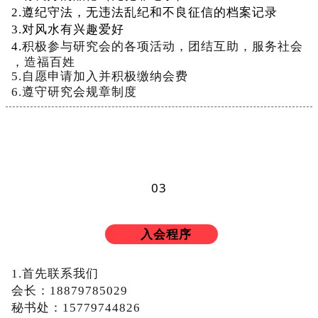
2
.
遵
纪
守
法
，
无
违
法
乱
纪
和
不
良
征
信
的
档
案
记
录
3
.
对
风
水
有
兴
趣
爱
好
4
.
积
极
参
与
研
究
会
的
各
项
活
动
，
团
结
互
助
，
服
务
社
会
，
造
福
百
姓
5
.
自
愿
申
请
加
入
并
积
极
缴
纳
会
费
6
.
遵
守
研
究
会
规
章
制
度
0
3
入会程序
1
.
首
先
联
系
我
们
会
长
：
1
8
8
7
9
7
8
5
0
2
9
秘
书
处
：
1
5
7
7
9
7
4
4
8
2
6