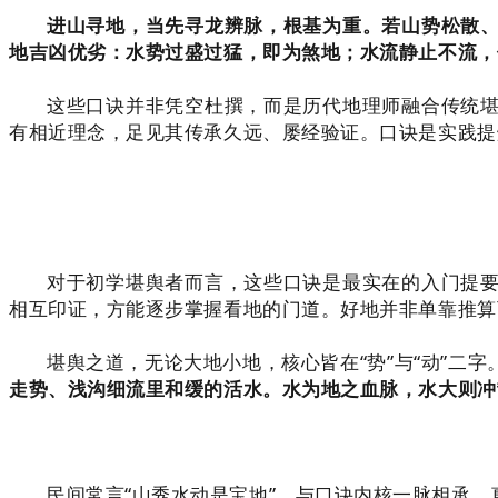
进山寻地，当先寻龙辨脉，根基为重。若山势松散
地吉凶优劣：水势过盛过猛，即为煞地；水流静止不流，
这些口诀并非凭空杜撰，而是历代地理师融合传统
有相近理念，足见其传承久远、屡经验证。口诀是实践提
对于初学堪舆者而言，这些口诀是最实在的入门提
相互印证，方能逐步掌握看地的门道。好地并非单靠推算
堪舆之道，无论大地小地，核心皆在“势”与“动”二字
走势、浅沟细流里和缓的活水。水为地之血脉，水大则冲
民间常言“山秀水动是宝地”，与口诀内核一脉相承