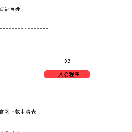
造
福
百
姓
0
3
入会程序
官
网
下
载
申
请
表