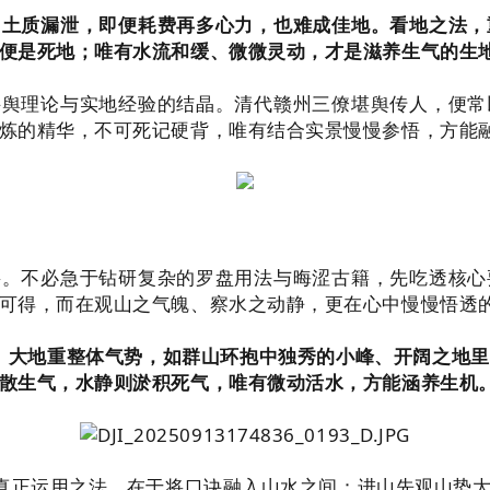
、土质漏泄，即便耗费再多心力，也难成佳地。看地之法，
便是死地；唯有水流和缓、微微灵动，才是滋养生气的生
堪舆理论与实地经验的结晶。清代赣州三僚堪舆传人，便常
炼的精华，不可死记硬背，唯有结合实景慢慢参悟，方能
要。不必急于钻研复杂的罗盘用法与晦涩古籍，先吃透核心
可得，而在观山之气魄、察水之动静，更在心中慢慢悟透的
。
大地重整体气势，如群山环抱中独秀的小峰、开阔之地里
散生气，水静则淤积死气，唯有微动活水，方能涵养生机
。真正运用之法，在于将口诀融入山水之间：进山先观山势