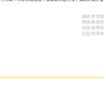
编辑/李智娟
撰稿/陈新明
审核/揭秀富
总监/曾庆华