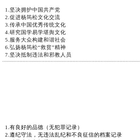
1
.
坚
决
拥
护
中
国
共
产
党
2
.
促
进
杨
筠
松
文
化
交
流
3
.
传
承
中
国
优
秀
传
统
文
化
4
.
研
究
国
学
易
学
堪
舆
文
化
5
.
服
务
大
众
构
建
和
谐
社
会
6
.
弘
扬
杨
筠
松
“
救
贫
”
精
神
7
.
坚
决
抵
制
违
法
和
邪
教
人
员
1
.
有
良
好
的
品
德
（
无
犯
罪
记
录
）
2
.
遵
纪
守
法
，
无
违
法
乱
纪
和
不
良
征
信
的
档
案
记
录