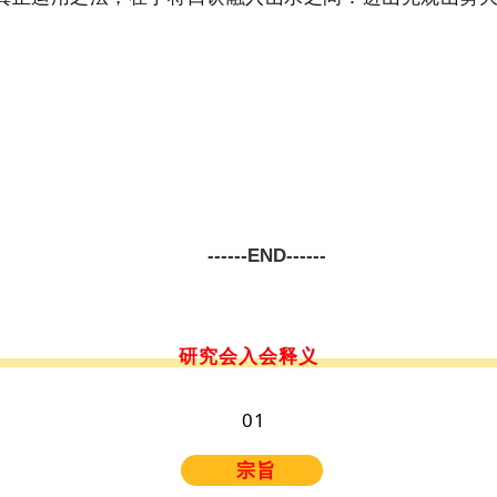
------END------
研究会入会释义
0
1
宗旨