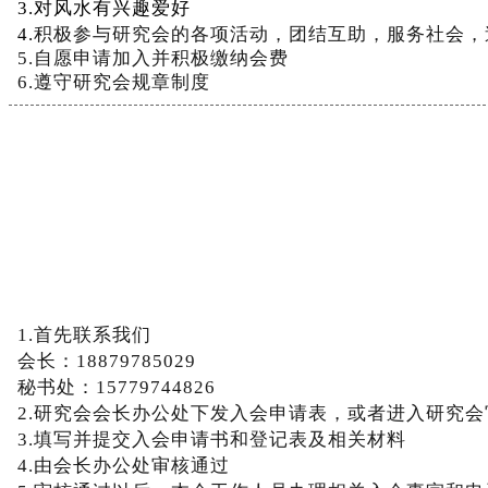
3
.
对
风
水
有
兴
趣
爱
好
4
.
积
极
参
与
研
究
会
的
各
项
活
动
，
团
结
互
助
，
服
务
社
会
，
5
.
自
愿
申
请
加
入
并
积
极
缴
纳
会
费
6
.
遵
守
研
究
会
规
章
制
度
1
.
首
先
联
系
我
们
会
长
：
1
8
8
7
9
7
8
5
0
2
9
秘
书
处
：
1
5
7
7
9
7
4
4
8
2
6
2
.
研
究
会
会
长
办
公
处
下
发
入
会
申
请
表
，
或
者
进
入
研
究
会
3
.
填
写
并
提
交
入
会
申
请
书
和
登
记
表
及
相
关
材
料
4
.
由
会
长
办
公
处
审
核
通
过