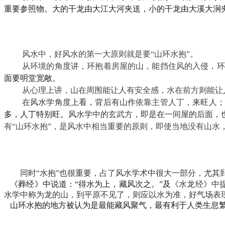
重要参照物。大的干龙由大江大河夹送，小的干龙由大溪大涧
风水中，好风水的第一大原则就是要“山环水抱”。
从环境的角度讲，环抱着房屋的山，能挡住风的入侵，环
面要明堂宽敞。
从心理上讲，山在周围能让人有安全感，水在前方则能让
在风水学角度上看，背后有山作依靠
主管人丁，
来旺人；
多，人丁特别旺。
风水学中的玄武方，即是在一间屋的后面，
有“山环水抱”，是风水中相当重要的原则，即使当地没有山水
同时“水抱”也很重要，占了风水学术中很大一部分，尤其到
《葬经》中说道：“得水为上，藏风次之。”及
《水龙经》中
水学中称为龙的山，到平原不见了，则应以水为准，好气场表
山环水抱的地方被认为是最能藏风聚气，最有利于人类生息繁