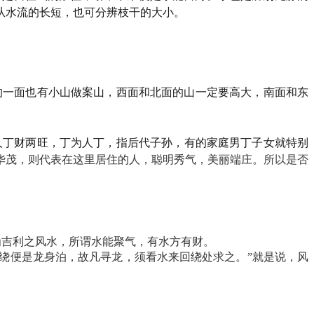
从水流的长短，也可分辨枝干的大小。
的一面也有小山做案山，西面和北面的山一定要高大，南面和东
人丁财两旺，丁为人丁，指后代子孙，有的家庭男丁子女就特别
华茂，则代表在这里居住的人，聪明秀气，美丽端庄。
所以是否
为吉利之风水，所谓水能聚气，有水方有财。
绕便是龙身泊，故凡寻龙，须看水来回绕处求之。
”就是说，风