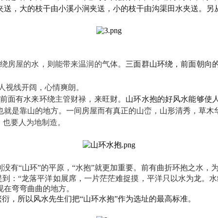
夹送，大的枝干由小溪小涧夹送，小的枝干由沟渠田水夹送。另
绕房屋的水，则能带来温润的气体。
三面群山环绕，前面朝向
人视线开阔，心情爽朗。
前面有水来环绕
主管财禄，
来旺财。
山环水抱的好风水能够使
也就是靠山的地方。一间房屋而有真正的山峦，山形清秀，草木
，也要人为地制造。
没有“山环”的平原，“水抱”就更加重要。
前有曲折环抱之水，
提到：
“龙落平洋如展席，一片茫茫难捉摸，平洋只以水为龙。
水
现在弯弯曲曲的地方。
衍，所以风水先生们把“山环水抱”作为选址的最高标准。